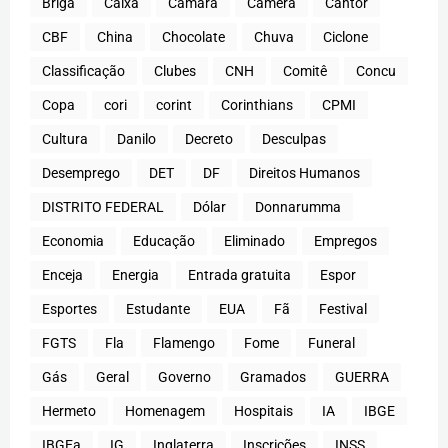
Briga
Caixa
Câmara
Câmera
Cantor
CBF
China
Chocolate
Chuva
Ciclone
Classificação
Clubes
CNH
Comitê
Concu
Copa
cori
corint
Corinthians
CPMI
Cultura
Danilo
Decreto
Desculpas
Desemprego
DET
DF
Direitos Humanos
DISTRITO FEDERAL
Dólar
Donnarumma
Economia
Educação
Eliminado
Empregos
Enceja
Energia
Entrada gratuita
Espor
Esportes
Estudante
EUA
Fã
Festival
FGTS
Fla
Flamengo
Fome
Funeral
Gás
Geral
Governo
Gramados
GUERRA
Hermeto
Homenagem
Hospitais
IA
IBGE
IBGEa
IG
Inglaterra
Inscrições
INSS