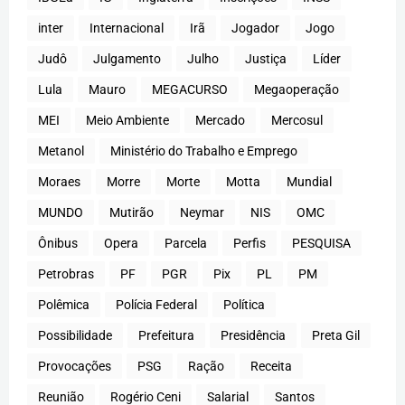
inter
Internacional
Irã
Jogador
Jogo
Judô
Julgamento
Julho
Justiça
Líder
Lula
Mauro
MEGACURSO
Megaoperação
MEI
Meio Ambiente
Mercado
Mercosul
Metanol
Ministério do Trabalho e Emprego
Moraes
Morre
Morte
Motta
Mundial
MUNDO
Mutirão
Neymar
NIS
OMC
Ônibus
Opera
Parcela
Perfis
PESQUISA
Petrobras
PF
PGR
Pix
PL
PM
Polêmica
Polícia Federal
Política
Possibilidade
Prefeitura
Presidência
Preta Gil
Provocações
PSG
Ração
Receita
Reunião
Rogério Ceni
Salarial
Santos