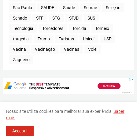
São Paulo
SAUDE
Saúde
Sebrae
Seleção
Senado
STF
STG
STJD
SUS
Tecnologia
Torcedores
Torcida
Torneio
tragédia
Trump
Turistas
Unicef
USP
Vacina
Vacinação
Vacinas
Vôlei
Zagueiro
Nosso site utiliza cookies para melhorar sua experiência.
Saber
mais
Inicio
Ajuda
Contato
Política de Privacidade
Accept !
Jornal Eixo Digital - Todos os Direitos Reservados