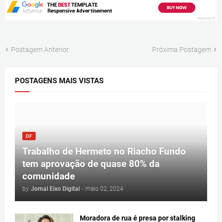
Postagem Anterior
Próxima Postagem
POSTAGENS MAIS VISTAS
DF
Trabalho de Hermeto no Riacho Fundo
tem aprovação de quase 80% da
comunidade
by
Jornal Eixo Digital
-
maio 02, 2024
Moradora de rua é presa por stalking