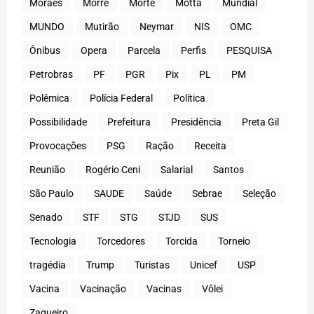
Moraes
Morre
Morte
Motta
Mundial
MUNDO
Mutirão
Neymar
NIS
OMC
Ônibus
Opera
Parcela
Perfis
PESQUISA
Petrobras
PF
PGR
Pix
PL
PM
Polêmica
Polícia Federal
Política
Possibilidade
Prefeitura
Presidência
Preta Gil
Provocações
PSG
Ração
Receita
Reunião
Rogério Ceni
Salarial
Santos
São Paulo
SAUDE
Saúde
Sebrae
Seleção
Senado
STF
STG
STJD
SUS
Tecnologia
Torcedores
Torcida
Torneio
tragédia
Trump
Turistas
Unicef
USP
Vacina
Vacinação
Vacinas
Vôlei
Zagueiro