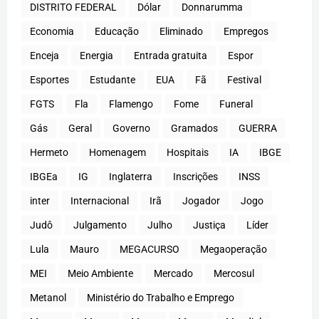
DISTRITO FEDERAL
Dólar
Donnarumma
Economia
Educação
Eliminado
Empregos
Enceja
Energia
Entrada gratuita
Espor
Esportes
Estudante
EUA
Fã
Festival
FGTS
Fla
Flamengo
Fome
Funeral
Gás
Geral
Governo
Gramados
GUERRA
Hermeto
Homenagem
Hospitais
IA
IBGE
IBGEa
IG
Inglaterra
Inscrições
INSS
inter
Internacional
Irã
Jogador
Jogo
Judô
Julgamento
Julho
Justiça
Líder
Lula
Mauro
MEGACURSO
Megaoperação
MEI
Meio Ambiente
Mercado
Mercosul
Metanol
Ministério do Trabalho e Emprego