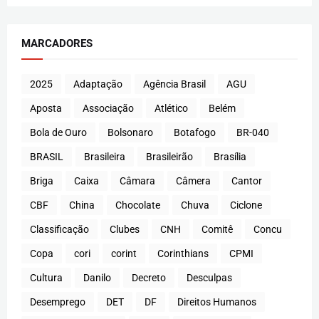
MARCADORES
2025
Adaptação
Agência Brasil
AGU
Aposta
Associação
Atlético
Belém
Bola de Ouro
Bolsonaro
Botafogo
BR-040
BRASIL
Brasileira
Brasileirão
Brasília
Briga
Caixa
Câmara
Câmera
Cantor
CBF
China
Chocolate
Chuva
Ciclone
Classificação
Clubes
CNH
Comitê
Concu
Copa
cori
corint
Corinthians
CPMI
Cultura
Danilo
Decreto
Desculpas
Desemprego
DET
DF
Direitos Humanos