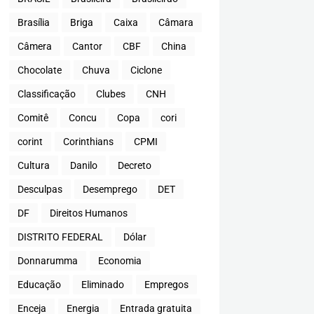
Brasília
Briga
Caixa
Câmara
Câmera
Cantor
CBF
China
Chocolate
Chuva
Ciclone
Classificação
Clubes
CNH
Comitê
Concu
Copa
cori
corint
Corinthians
CPMI
Cultura
Danilo
Decreto
Desculpas
Desemprego
DET
DF
Direitos Humanos
DISTRITO FEDERAL
Dólar
Donnarumma
Economia
Educação
Eliminado
Empregos
Enceja
Energia
Entrada gratuita