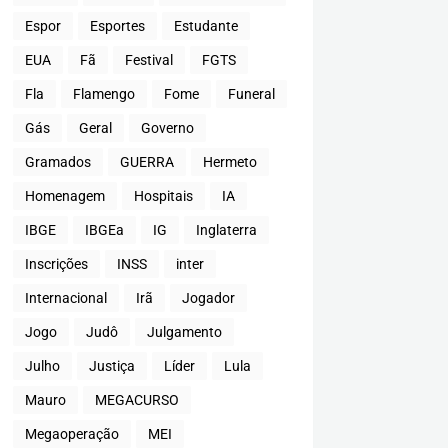
Espor
Esportes
Estudante
EUA
Fã
Festival
FGTS
Fla
Flamengo
Fome
Funeral
Gás
Geral
Governo
Gramados
GUERRA
Hermeto
Homenagem
Hospitais
IA
IBGE
IBGEa
IG
Inglaterra
Inscrições
INSS
inter
Internacional
Irã
Jogador
Jogo
Judô
Julgamento
Julho
Justiça
Líder
Lula
Mauro
MEGACURSO
Megaoperação
MEI