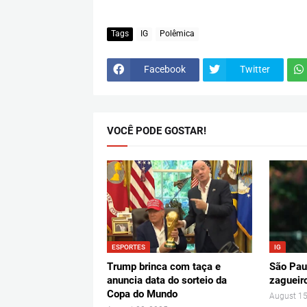
Tags
IG
Polêmica
Facebook
Twitter
VOCÊ PODE GOSTAR!
ESPORTES
IG
Trump brinca com taça e
São Pau
anuncia data do sorteio da
zagueiro
Copa do Mundo
August 15