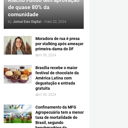
Riacho Fundo tem aprovação
de quase 80% da
comunidade
by
Jornal Eixo Digital
-
maio 02, 2024
Moradora de rua é presa
por stalking após ameaçar
primeira-dama do DF
abril 30, 2024
Brasília recebe o maior
festival de chocolate da
América Latina com
degustação e entrada
gratuita
abril 30, 2024
Confinamento da MFG
Agropecuária tem a menor
taxa de mortalidade do
Brasil, segundo
benchmarking da