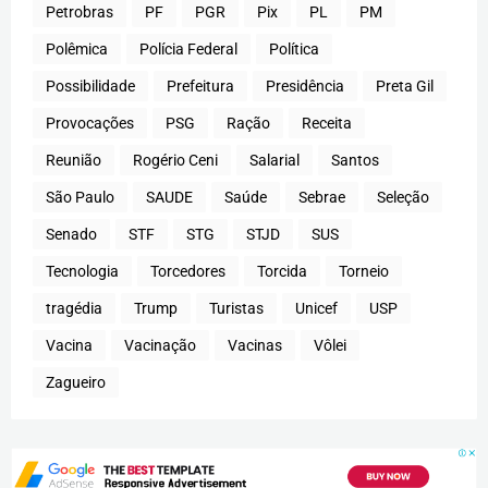
Petrobras
PF
PGR
Pix
PL
PM
Polêmica
Polícia Federal
Política
Possibilidade
Prefeitura
Presidência
Preta Gil
Provocações
PSG
Ração
Receita
Reunião
Rogério Ceni
Salarial
Santos
São Paulo
SAUDE
Saúde
Sebrae
Seleção
Senado
STF
STG
STJD
SUS
Tecnologia
Torcedores
Torcida
Torneio
tragédia
Trump
Turistas
Unicef
USP
Vacina
Vacinação
Vacinas
Vôlei
Zagueiro