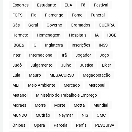
Esportes
Estudante
EUA
Fã
Festival
FGTS
Fla
Flamengo
Fome
Funeral
Gás
Geral
Governo
Gramados
GUERRA
Hermeto
Homenagem
Hospitais
IA
IBGE
IBGEa
IG
Inglaterra
Inscrições
INSS
inter
Internacional
Irã
Jogador
Jogo
Judô
Julgamento
Julho
Justiça
Líder
Lula
Mauro
MEGACURSO
Megaoperação
MEI
Meio Ambiente
Mercado
Mercosul
Metanol
Ministério do Trabalho e Emprego
Moraes
Morre
Morte
Motta
Mundial
MUNDO
Mutirão
Neymar
NIS
OMC
Ônibus
Opera
Parcela
Perfis
PESQUISA