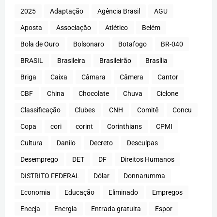
2025
Adaptação
Agência Brasil
AGU
Aposta
Associação
Atlético
Belém
Bola de Ouro
Bolsonaro
Botafogo
BR-040
BRASIL
Brasileira
Brasileirão
Brasília
Briga
Caixa
Câmara
Câmera
Cantor
CBF
China
Chocolate
Chuva
Ciclone
Classificação
Clubes
CNH
Comitê
Concu
Copa
cori
corint
Corinthians
CPMI
Cultura
Danilo
Decreto
Desculpas
Desemprego
DET
DF
Direitos Humanos
DISTRITO FEDERAL
Dólar
Donnarumma
Economia
Educação
Eliminado
Empregos
Enceja
Energia
Entrada gratuita
Espor