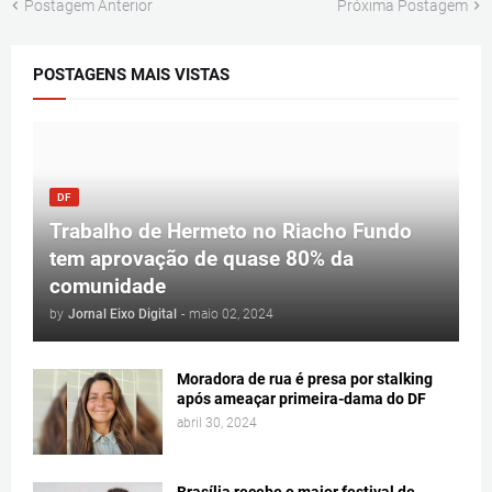
Postagem Anterior
Próxima Postagem
POSTAGENS MAIS VISTAS
DF
Trabalho de Hermeto no Riacho Fundo
tem aprovação de quase 80% da
comunidade
by
Jornal Eixo Digital
-
maio 02, 2024
Moradora de rua é presa por stalking
após ameaçar primeira-dama do DF
abril 30, 2024
Brasília recebe o maior festival de