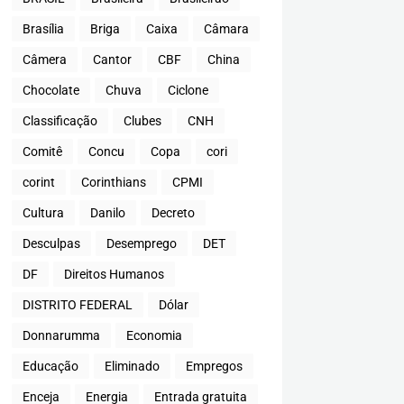
Brasília
Briga
Caixa
Câmara
Câmera
Cantor
CBF
China
Chocolate
Chuva
Ciclone
Classificação
Clubes
CNH
Comitê
Concu
Copa
cori
corint
Corinthians
CPMI
Cultura
Danilo
Decreto
Desculpas
Desemprego
DET
DF
Direitos Humanos
DISTRITO FEDERAL
Dólar
Donnarumma
Economia
Educação
Eliminado
Empregos
Enceja
Energia
Entrada gratuita