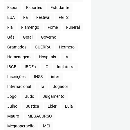
Espor
Esportes
Estudante
EUA
Fã
Festival
FGTS
Fla
Flamengo
Fome
Funeral
Gás
Geral
Governo
Gramados
GUERRA
Hermeto
Homenagem
Hospitais
IA
IBGE
IBGEa
IG
Inglaterra
Inscrições
INSS
inter
Internacional
Irã
Jogador
Jogo
Judô
Julgamento
Julho
Justiça
Líder
Lula
Mauro
MEGACURSO
Megaoperação
MEI