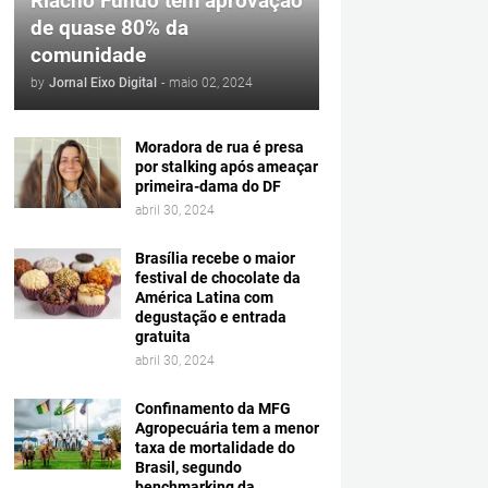
Riacho Fundo tem aprovação
de quase 80% da
comunidade
by
Jornal Eixo Digital
-
maio 02, 2024
Moradora de rua é presa
por stalking após ameaçar
primeira-dama do DF
abril 30, 2024
Brasília recebe o maior
festival de chocolate da
América Latina com
degustação e entrada
gratuita
abril 30, 2024
Confinamento da MFG
Agropecuária tem a menor
taxa de mortalidade do
Brasil, segundo
benchmarking da