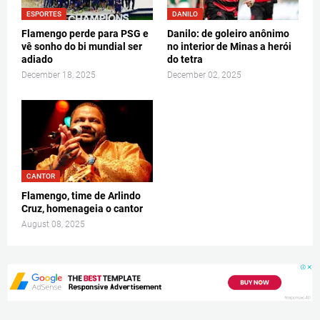
ESPORTES
DANILO
Flamengo perde para PSG e
Danilo: de goleiro anônimo
vê sonho do bi mundial ser
no interior de Minas a herói
adiado
do tetra
December 18, 2025
December 02, 2025
CANTOR
Flamengo, time de Arlindo
Cruz, homenageia o cantor
August 08, 2025