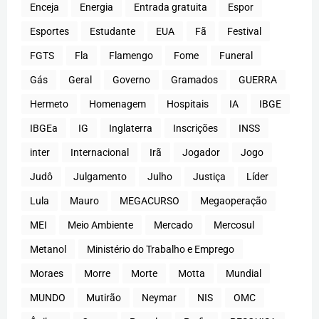
Enceja
Energia
Entrada gratuita
Espor
Esportes
Estudante
EUA
Fã
Festival
FGTS
Fla
Flamengo
Fome
Funeral
Gás
Geral
Governo
Gramados
GUERRA
Hermeto
Homenagem
Hospitais
IA
IBGE
IBGEa
IG
Inglaterra
Inscrições
INSS
inter
Internacional
Irã
Jogador
Jogo
Judô
Julgamento
Julho
Justiça
Líder
Lula
Mauro
MEGACURSO
Megaoperação
MEI
Meio Ambiente
Mercado
Mercosul
Metanol
Ministério do Trabalho e Emprego
Moraes
Morre
Morte
Motta
Mundial
MUNDO
Mutirão
Neymar
NIS
OMC