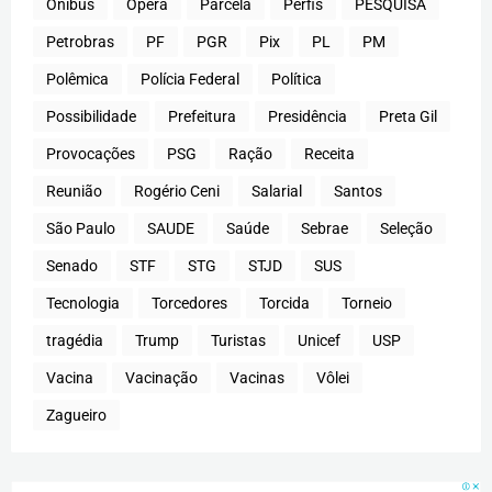
Ônibus
Opera
Parcela
Perfis
PESQUISA
Petrobras
PF
PGR
Pix
PL
PM
Polêmica
Polícia Federal
Política
Possibilidade
Prefeitura
Presidência
Preta Gil
Provocações
PSG
Ração
Receita
Reunião
Rogério Ceni
Salarial
Santos
São Paulo
SAUDE
Saúde
Sebrae
Seleção
Senado
STF
STG
STJD
SUS
Tecnologia
Torcedores
Torcida
Torneio
tragédia
Trump
Turistas
Unicef
USP
Vacina
Vacinação
Vacinas
Vôlei
Zagueiro