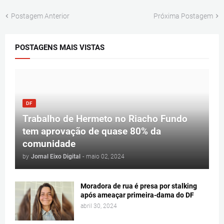
Postagem Anterior
Próxima Postagem
POSTAGENS MAIS VISTAS
DF
Trabalho de Hermeto no Riacho Fundo
tem aprovação de quase 80% da
comunidade
by
Jornal Eixo Digital
-
maio 02, 2024
Moradora de rua é presa por stalking
após ameaçar primeira-dama do DF
abril 30, 2024