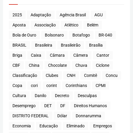
2025
Adaptação
Agência Brasil
AGU
Aposta
Associação
Atlético
Belém
Bola de Ouro
Bolsonaro
Botafogo
BR-040
BRASIL
Brasileira
Brasileirão
Brasília
Briga
Caixa
Câmara
Câmera
Cantor
CBF
China
Chocolate
Chuva
Ciclone
Classificação
Clubes
CNH
Comitê
Concu
Copa
cori
corint
Corinthians
CPMI
Cultura
Danilo
Decreto
Desculpas
Desemprego
DET
DF
Direitos Humanos
DISTRITO FEDERAL
Dólar
Donnarumma
Economia
Educação
Eliminado
Empregos