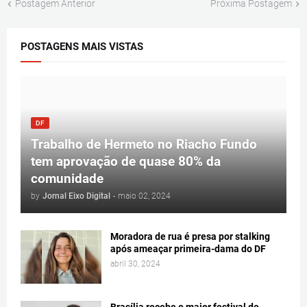
Postagem Anterior
Próxima Postagem
POSTAGENS MAIS VISTAS
DF
Trabalho de Hermeto no Riacho Fundo
tem aprovação de quase 80% da
comunidade
by
Jornal Eixo Digital
-
maio 02, 2024
Moradora de rua é presa por stalking
após ameaçar primeira-dama do DF
abril 30, 2024