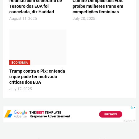
Reunião com secretário de
Comitê Olímpico dos EUA
Tesouro dos EUA foi
proíbe mulheres trans em
cancelada, diz Haddad
competições femininas
August 11, 2025
July 23, 2025
ECONOMIA
Trump contra o Pix: entenda
o que pode ter motivado
críticas dos EUA
July 17, 2025