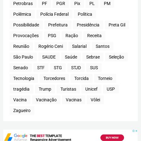
Petrobras
PF
PGR
Pix
PL
PM
Polêmica
Polícia Federal
Política
Possibilidade
Prefeitura
Presidência
Preta Gil
Provocações
PSG
Ração
Receita
Reunião
Rogério Ceni
Salarial
Santos
São Paulo
SAUDE
Saúde
Sebrae
Seleção
Senado
STF
STG
STJD
SUS
Tecnologia
Torcedores
Torcida
Torneio
tragédia
Trump
Turistas
Unicef
USP
Vacina
Vacinação
Vacinas
Vôlei
Zagueiro