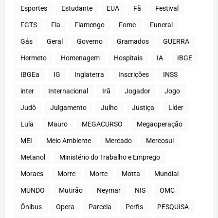
Esportes
Estudante
EUA
Fã
Festival
FGTS
Fla
Flamengo
Fome
Funeral
Gás
Geral
Governo
Gramados
GUERRA
Hermeto
Homenagem
Hospitais
IA
IBGE
IBGEa
IG
Inglaterra
Inscrições
INSS
inter
Internacional
Irã
Jogador
Jogo
Judô
Julgamento
Julho
Justiça
Líder
Lula
Mauro
MEGACURSO
Megaoperação
MEI
Meio Ambiente
Mercado
Mercosul
Metanol
Ministério do Trabalho e Emprego
Moraes
Morre
Morte
Motta
Mundial
MUNDO
Mutirão
Neymar
NIS
OMC
Ônibus
Opera
Parcela
Perfis
PESQUISA