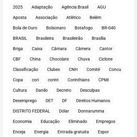
2025
Adaptação
Agência Brasil
AGU
Aposta
Associação
Atlético
Belém
Bola de Ouro
Bolsonaro
Botafogo
BR-040
BRASIL
Brasileira
Brasileirão
Brasília
Briga
Caixa
Câmara
Câmera
Cantor
CBF
China
Chocolate
Chuva
Ciclone
Classificação
Clubes
CNH
Comitê
Concu
Copa
cori
corint
Corinthians
CPMI
Cultura
Danilo
Decreto
Desculpas
Desemprego
DET
DF
Direitos Humanos
DISTRITO FEDERAL
Dólar
Donnarumma
Economia
Educação
Eliminado
Empregos
Enceja
Energia
Entrada gratuita
Espor