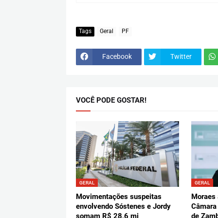
Tags
Geral
PF
Facebook
Twitter
VOCÊ PODE GOSTAR!
GERAL
GERAL
Movimentações suspeitas
Moraes 
envolvendo Sóstenes e Jordy
Câmara
somam R$ 28,6 mi
de Zamb