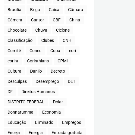
Brasília
Briga
Caixa
Câmara
Câmera
Cantor
CBF
China
Chocolate
Chuva
Ciclone
Classificação
Clubes
CNH
Comitê
Concu
Copa
cori
corint
Corinthians
CPMI
Cultura
Danilo
Decreto
Desculpas
Desemprego
DET
DF
Direitos Humanos
DISTRITO FEDERAL
Dólar
Donnarumma
Economia
Educação
Eliminado
Empregos
Enceja
Energia
Entrada gratuita