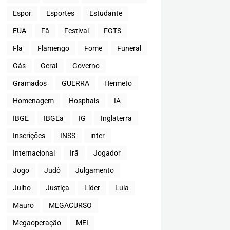
Espor
Esportes
Estudante
EUA
Fã
Festival
FGTS
Fla
Flamengo
Fome
Funeral
Gás
Geral
Governo
Gramados
GUERRA
Hermeto
Homenagem
Hospitais
IA
IBGE
IBGEa
IG
Inglaterra
Inscrições
INSS
inter
Internacional
Irã
Jogador
Jogo
Judô
Julgamento
Julho
Justiça
Líder
Lula
Mauro
MEGACURSO
Megaoperação
MEI