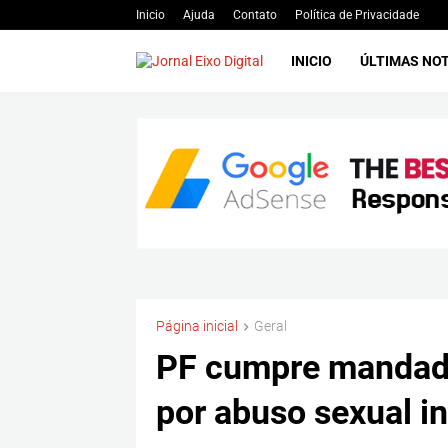
Inicio
Ajuda
Contato
Política de Privacidade
INICIO
ÚLTIMAS NOT
Página inicial
Geral
PF cumpre mandado
por abuso sexual in