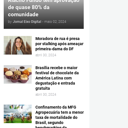
Riacho Fundo tem aprovação
de quase 80% da
comunidade
by
Jornal Eixo Digital
-
maio 02, 2024
Moradora de rua é presa
por stalking após ameaçar
primeira-dama do DF
abril 30, 2024
Brasília recebe o maior
festival de chocolate da
América Latina com
degustação e entrada
gratuita
abril 30, 2024
Confinamento da MFG
Agropecuária tem a menor
taxa de mortalidade do
Brasil, segundo
benchmarking da