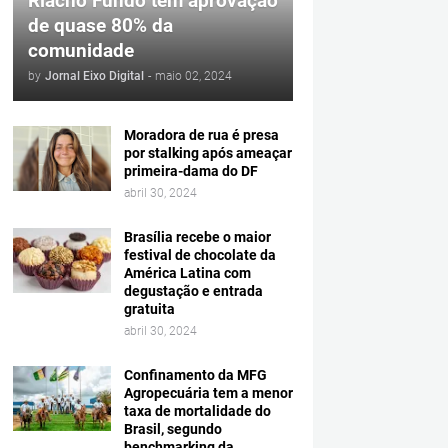
Riacho Fundo tem aprovação
de quase 80% da
comunidade
by
Jornal Eixo Digital
-
maio 02, 2024
Moradora de rua é presa
por stalking após ameaçar
primeira-dama do DF
abril 30, 2024
Brasília recebe o maior
festival de chocolate da
América Latina com
degustação e entrada
gratuita
abril 30, 2024
Confinamento da MFG
Agropecuária tem a menor
taxa de mortalidade do
Brasil, segundo
benchmarking da