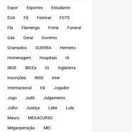
Espor
Esportes
Estudante
EUA
Fã
Festival
FGTS
Fla
Flamengo
Fome
Funeral
Gás
Geral
Governo
Gramados
GUERRA
Hermeto
Homenagem
Hospitais
IA
IBGE
IBGEa
IG
Inglaterra
Inscrições
INSS
inter
Internacional
Irã
Jogador
Jogo
Judô
Julgamento
Julho
Justiça
Líder
Lula
Mauro
MEGACURSO
Megaoperação
MEI