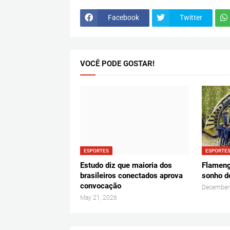
Facebook
Twitter
VOCÊ PODE GOSTAR!
ESPORTES
ESPORTE
Estudo diz que maioria dos
Flameng
brasileiros conectados aprova
sonho d
convocação
December
May 21, 2026