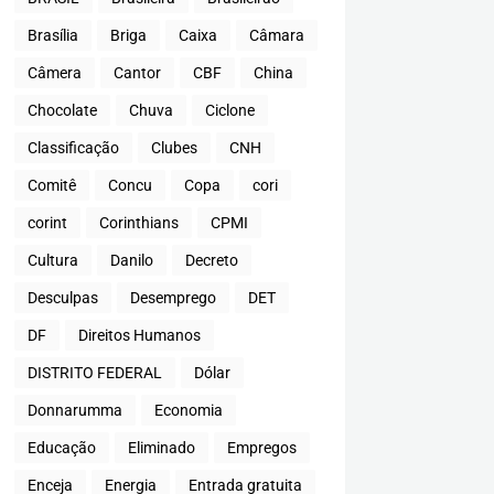
Brasília
Briga
Caixa
Câmara
Câmera
Cantor
CBF
China
Chocolate
Chuva
Ciclone
Classificação
Clubes
CNH
Comitê
Concu
Copa
cori
corint
Corinthians
CPMI
Cultura
Danilo
Decreto
Desculpas
Desemprego
DET
DF
Direitos Humanos
DISTRITO FEDERAL
Dólar
Donnarumma
Economia
Educação
Eliminado
Empregos
Enceja
Energia
Entrada gratuita