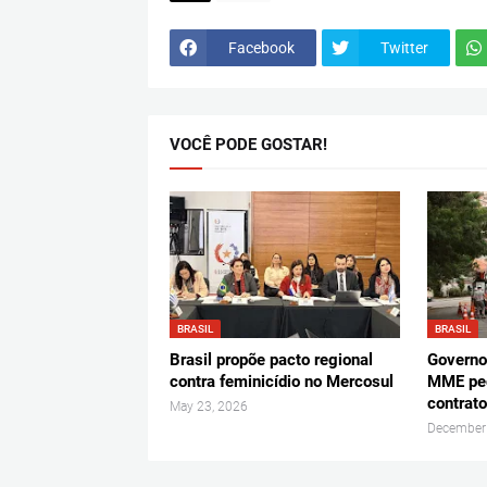
Facebook
Twitter
VOCÊ PODE GOSTAR!
BRASIL
BRASIL
Brasil propõe pacto regional
Governo 
contra feminicídio no Mercosul
MME pe
contrat
May 23, 2026
December