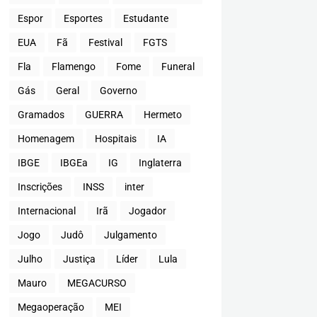
Espor
Esportes
Estudante
EUA
Fã
Festival
FGTS
Fla
Flamengo
Fome
Funeral
Gás
Geral
Governo
Gramados
GUERRA
Hermeto
Homenagem
Hospitais
IA
IBGE
IBGEa
IG
Inglaterra
Inscrições
INSS
inter
Internacional
Irã
Jogador
Jogo
Judô
Julgamento
Julho
Justiça
Líder
Lula
Mauro
MEGACURSO
Megaoperação
MEI