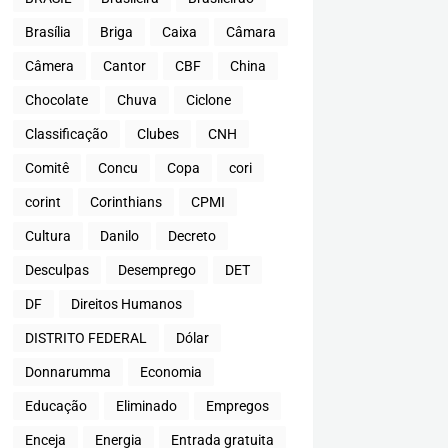
Brasília
Briga
Caixa
Câmara
Câmera
Cantor
CBF
China
Chocolate
Chuva
Ciclone
Classificação
Clubes
CNH
Comitê
Concu
Copa
cori
corint
Corinthians
CPMI
Cultura
Danilo
Decreto
Desculpas
Desemprego
DET
DF
Direitos Humanos
DISTRITO FEDERAL
Dólar
Donnarumma
Economia
Educação
Eliminado
Empregos
Enceja
Energia
Entrada gratuita