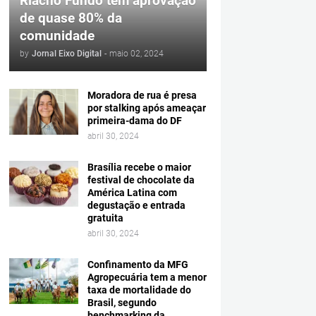
Riacho Fundo tem aprovação
de quase 80% da
comunidade
by
Jornal Eixo Digital
-
maio 02, 2024
Moradora de rua é presa
por stalking após ameaçar
primeira-dama do DF
abril 30, 2024
Brasília recebe o maior
festival de chocolate da
América Latina com
degustação e entrada
gratuita
abril 30, 2024
Confinamento da MFG
Agropecuária tem a menor
taxa de mortalidade do
Brasil, segundo
benchmarking da