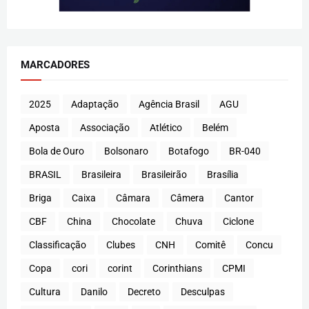
MARCADORES
2025
Adaptação
Agência Brasil
AGU
Aposta
Associação
Atlético
Belém
Bola de Ouro
Bolsonaro
Botafogo
BR-040
BRASIL
Brasileira
Brasileirão
Brasília
Briga
Caixa
Câmara
Câmera
Cantor
CBF
China
Chocolate
Chuva
Ciclone
Classificação
Clubes
CNH
Comitê
Concu
Copa
cori
corint
Corinthians
CPMI
Cultura
Danilo
Decreto
Desculpas