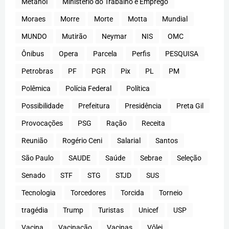
Metanol
Ministério do Trabalho e Emprego
Moraes
Morre
Morte
Motta
Mundial
MUNDO
Mutirão
Neymar
NIS
OMC
Ônibus
Opera
Parcela
Perfis
PESQUISA
Petrobras
PF
PGR
Pix
PL
PM
Polêmica
Polícia Federal
Política
Possibilidade
Prefeitura
Presidência
Preta Gil
Provocações
PSG
Ração
Receita
Reunião
Rogério Ceni
Salarial
Santos
São Paulo
SAUDE
Saúde
Sebrae
Seleção
Senado
STF
STG
STJD
SUS
Tecnologia
Torcedores
Torcida
Torneio
tragédia
Trump
Turistas
Unicef
USP
Vacina
Vacinação
Vacinas
Vôlei