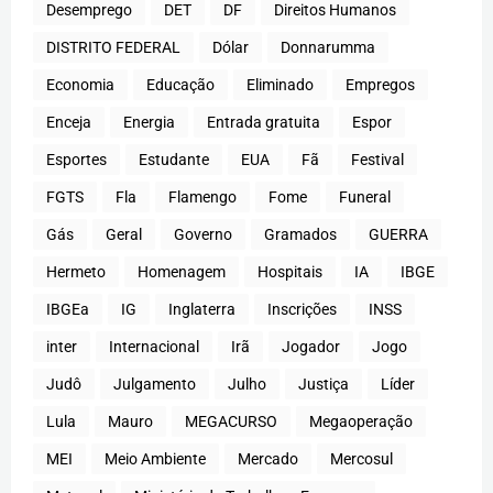
Desemprego
DET
DF
Direitos Humanos
DISTRITO FEDERAL
Dólar
Donnarumma
Economia
Educação
Eliminado
Empregos
Enceja
Energia
Entrada gratuita
Espor
Esportes
Estudante
EUA
Fã
Festival
FGTS
Fla
Flamengo
Fome
Funeral
Gás
Geral
Governo
Gramados
GUERRA
Hermeto
Homenagem
Hospitais
IA
IBGE
IBGEa
IG
Inglaterra
Inscrições
INSS
inter
Internacional
Irã
Jogador
Jogo
Judô
Julgamento
Julho
Justiça
Líder
Lula
Mauro
MEGACURSO
Megaoperação
MEI
Meio Ambiente
Mercado
Mercosul