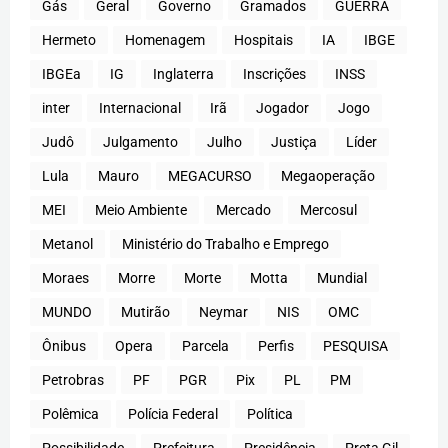
Gás
Geral
Governo
Gramados
GUERRA
Hermeto
Homenagem
Hospitais
IA
IBGE
IBGEa
IG
Inglaterra
Inscrições
INSS
inter
Internacional
Irã
Jogador
Jogo
Judô
Julgamento
Julho
Justiça
Líder
Lula
Mauro
MEGACURSO
Megaoperação
MEI
Meio Ambiente
Mercado
Mercosul
Metanol
Ministério do Trabalho e Emprego
Moraes
Morre
Morte
Motta
Mundial
MUNDO
Mutirão
Neymar
NIS
OMC
Ônibus
Opera
Parcela
Perfis
PESQUISA
Petrobras
PF
PGR
Pix
PL
PM
Polêmica
Polícia Federal
Política
Possibilidade
Prefeitura
Presidência
Preta Gil