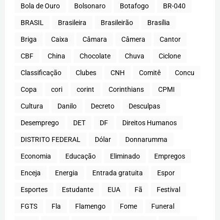
Bola de Ouro
Bolsonaro
Botafogo
BR-040
BRASIL
Brasileira
Brasileirão
Brasília
Briga
Caixa
Câmara
Câmera
Cantor
CBF
China
Chocolate
Chuva
Ciclone
Classificação
Clubes
CNH
Comitê
Concu
Copa
cori
corint
Corinthians
CPMI
Cultura
Danilo
Decreto
Desculpas
Desemprego
DET
DF
Direitos Humanos
DISTRITO FEDERAL
Dólar
Donnarumma
Economia
Educação
Eliminado
Empregos
Enceja
Energia
Entrada gratuita
Espor
Esportes
Estudante
EUA
Fã
Festival
FGTS
Fla
Flamengo
Fome
Funeral