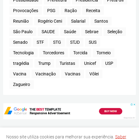
Provocações
PSG
Ração
Receita
Reunião
Rogério Ceni
Salarial
Santos
São Paulo
SAUDE
Saúde
Sebrae
Seleção
Senado
STF
STG
STJD
SUS
Tecnologia
Torcedores
Torcida
Torneio
tragédia
Trump
Turistas
Unicef
USP
Vacina
Vacinação
Vacinas
Vôlei
Zagueiro
Nosso site utiliza cookies para melhorar sua experiência.
Saber