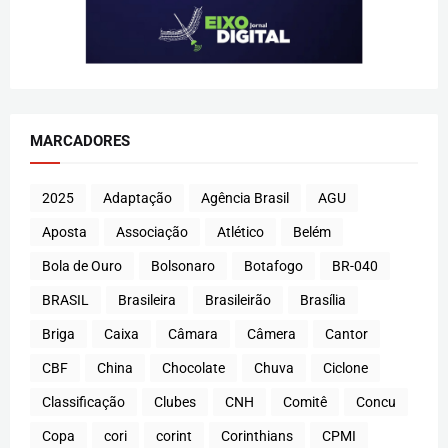
MARCADORES
2025
Adaptação
Agência Brasil
AGU
Aposta
Associação
Atlético
Belém
Bola de Ouro
Bolsonaro
Botafogo
BR-040
BRASIL
Brasileira
Brasileirão
Brasília
Briga
Caixa
Câmara
Câmera
Cantor
CBF
China
Chocolate
Chuva
Ciclone
Classificação
Clubes
CNH
Comitê
Concu
Copa
cori
corint
Corinthians
CPMI