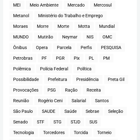
MEI
Meio Ambiente
Mercado
Mercosul
Metanol
Ministério do Trabalho e Emprego
Moraes
Morre
Morte
Motta
Mundial
MUNDO
Mutirão
Neymar
NIS
OMC
Ônibus
Opera
Parcela
Perfis
PESQUISA
Petrobras
PF
PGR
Pix
PL
PM
Polêmica
Polícia Federal
Política
Possibilidade
Prefeitura
Presidência
Preta Gil
Provocações
PSG
Ração
Receita
Reunião
Rogério Ceni
Salarial
Santos
São Paulo
SAUDE
Saúde
Sebrae
Seleção
Senado
STF
STG
STJD
SUS
Tecnologia
Torcedores
Torcida
Torneio