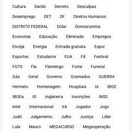
Cultura
Danilo
Decreto
Desculpas
Desemprego
DET
DF
Direitos Humanos
DISTRITO FEDERAL
Dólar
Donnarumma
Economia
Educação
Eliminado
Empregos
Enceja
Energia
Entrada gratuita
Espor
Esportes
Estudante
EUA
Fã
Festival
FGTS
Fla
Flamengo
Fome
Funeral
Gás
Geral
Governo
Gramados
GUERRA
Hermeto
Homenagem
Hospitais
IA
IBGE
IBGEa
IG
Inglaterra
Inscrições
INSS
inter
Internacional
Irã
Jogador
Jogo
Judô
Julgamento
Julho
Justiça
Líder
Lula
Mauro
MEGACURSO
Megaoperação