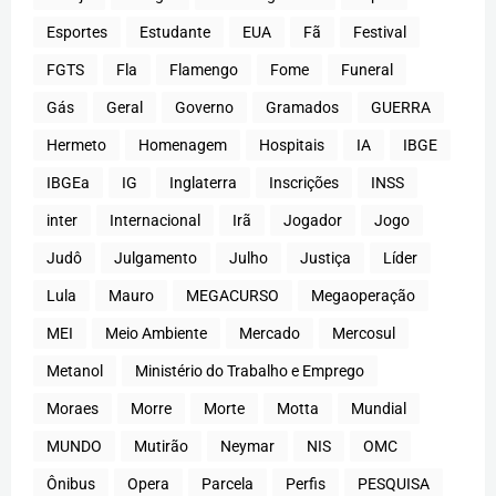
Esportes
Estudante
EUA
Fã
Festival
FGTS
Fla
Flamengo
Fome
Funeral
Gás
Geral
Governo
Gramados
GUERRA
Hermeto
Homenagem
Hospitais
IA
IBGE
IBGEa
IG
Inglaterra
Inscrições
INSS
inter
Internacional
Irã
Jogador
Jogo
Judô
Julgamento
Julho
Justiça
Líder
Lula
Mauro
MEGACURSO
Megaoperação
MEI
Meio Ambiente
Mercado
Mercosul
Metanol
Ministério do Trabalho e Emprego
Moraes
Morre
Morte
Motta
Mundial
MUNDO
Mutirão
Neymar
NIS
OMC
Ônibus
Opera
Parcela
Perfis
PESQUISA