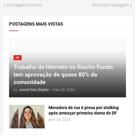
Postagem Anterior
Próxima Postagem
POSTAGENS MAIS VISTAS
DF
Trabalho de Hermeto no Riacho Fundo
tem aprovação de quase 80% da
comunidade
by
Jornal Eixo Digital
-
maio 02, 2024
Moradora de rua é presa por stalking
após ameaçar primeira-dama do DF
abril 30, 2024