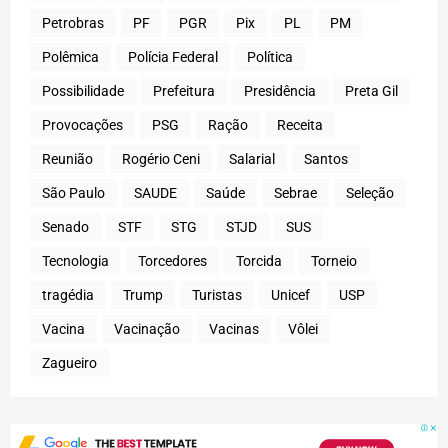
Petrobras
PF
PGR
Pix
PL
PM
Polêmica
Polícia Federal
Política
Possibilidade
Prefeitura
Presidência
Preta Gil
Provocações
PSG
Ração
Receita
Reunião
Rogério Ceni
Salarial
Santos
São Paulo
SAUDE
Saúde
Sebrae
Seleção
Senado
STF
STG
STJD
SUS
Tecnologia
Torcedores
Torcida
Torneio
tragédia
Trump
Turistas
Unicef
USP
Vacina
Vacinação
Vacinas
Vôlei
Zagueiro