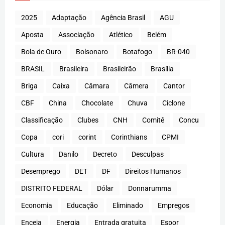
2025
Adaptação
Agência Brasil
AGU
Aposta
Associação
Atlético
Belém
Bola de Ouro
Bolsonaro
Botafogo
BR-040
BRASIL
Brasileira
Brasileirão
Brasília
Briga
Caixa
Câmara
Câmera
Cantor
CBF
China
Chocolate
Chuva
Ciclone
Classificação
Clubes
CNH
Comitê
Concu
Copa
cori
corint
Corinthians
CPMI
Cultura
Danilo
Decreto
Desculpas
Desemprego
DET
DF
Direitos Humanos
DISTRITO FEDERAL
Dólar
Donnarumma
Economia
Educação
Eliminado
Empregos
Enceja
Energia
Entrada gratuita
Espor