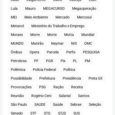
Lula
Mauro
MEGACURSO
Megaoperação
MEI
Meio Ambiente
Mercado
Mercosul
Metanol
Ministério do Trabalho e Emprego
Moraes
Morre
Morte
Motta
Mundial
MUNDO
Mutirão
Neymar
NIS
OMC
Ônibus
Opera
Parcela
Perfis
PESQUISA
Petrobras
PF
PGR
Pix
PL
PM
Polêmica
Polícia Federal
Política
Possibilidade
Prefeitura
Presidência
Preta Gil
Provocações
PSG
Ração
Receita
Reunião
Rogério Ceni
Salarial
Santos
São Paulo
SAUDE
Saúde
Sebrae
Seleção
Senado
STF
STG
STJD
SUS