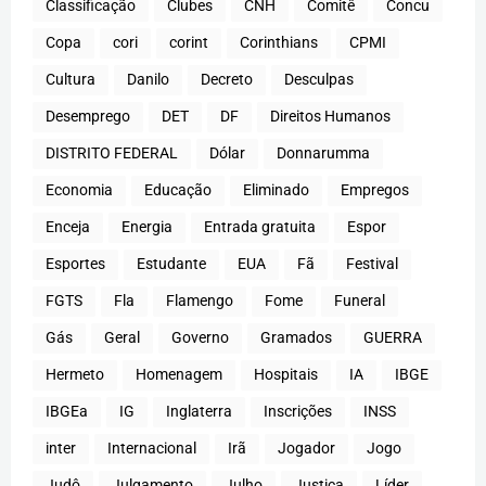
Classificação
Clubes
CNH
Comitê
Concu
Copa
cori
corint
Corinthians
CPMI
Cultura
Danilo
Decreto
Desculpas
Desemprego
DET
DF
Direitos Humanos
DISTRITO FEDERAL
Dólar
Donnarumma
Economia
Educação
Eliminado
Empregos
Enceja
Energia
Entrada gratuita
Espor
Esportes
Estudante
EUA
Fã
Festival
FGTS
Fla
Flamengo
Fome
Funeral
Gás
Geral
Governo
Gramados
GUERRA
Hermeto
Homenagem
Hospitais
IA
IBGE
IBGEa
IG
Inglaterra
Inscrições
INSS
inter
Internacional
Irã
Jogador
Jogo
Judô
Julgamento
Julho
Justiça
Líder