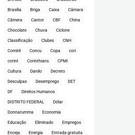
Brasília
Briga
Caixa
Câmara
Câmera
Cantor
CBF
China
Chocolate
Chuva
Ciclone
Classificação
Clubes
CNH
Comitê
Concu
Copa
cori
corint
Corinthians
CPMI
Cultura
Danilo
Decreto
Desculpas
Desemprego
DET
DF
Direitos Humanos
DISTRITO FEDERAL
Dólar
Donnarumma
Economia
Educação
Eliminado
Empregos
Enceja
Energia
Entrada gratuita