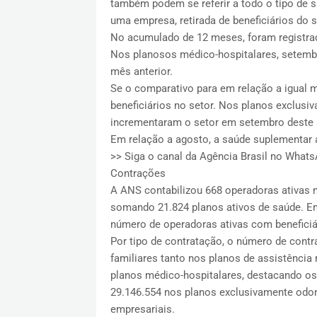
também podem se referir a todo o tipo de s
uma empresa, retirada de beneficiários do s
No acumulado de 12 meses, foram registra
Nos planos​os médico-hospitalares, setemb
mês anterior.
Se o comparativo para em relação a igual 
beneficiários no setor. Nos planos exclusi
incrementaram o setor em setembro dest
Em relação a agosto, a saúde suplementar a
>> Siga o canal da Agência Brasil no What
Contrações
A ANS contabilizou 668 operadoras ativas 
somando 21.824 planos ativos de saúde. E
número de operadoras ativas com beneficiár
Por tipo de contratação, o número de contr
familiares tanto nos planos de assistência
planos médico-hospitalares, destacando os 
29.146.554 nos planos exclusivamente odon
empresariais.