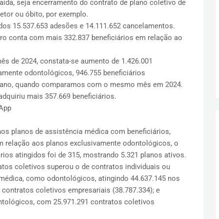
aída, seja encerramento do contrato de plano coletivo de
etor ou óbito, por exemplo.
dos 15.537.653 adesões e 14.111.652 cancelamentos.
ro conta com mais 332.837 beneficiários em relação ao
mês de 2024, constata-se aumento de 1.426.001
vamente odontológicos, 946.755 beneficiários
e ano, quando comparamos com o mesmo mês em 2024.
dquiriu mais 357.669 beneficiários.
sApp
nos planos de assistência médica com beneficiários,
m relação aos planos exclusivamente odontológicos, o
ios atingidos foi de 315, mostrando 5.321 planos ativos.
atos coletivos superou o de contratos individuais ou
 médica, como odontológicos, atingindo 44.637.145 nos
contratos coletivos empresariais (38.787.334); e
tológicos, com 25.971.291 contratos coletivos