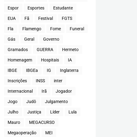
Espor
Esportes
Estudante
EUA
Fã
Festival
FGTS
Fla
Flamengo
Fome
Funeral
Gás
Geral
Governo
Gramados
GUERRA
Hermeto
Homenagem
Hospitais
IA
IBGE
IBGEa
IG
Inglaterra
Inscrições
INSS
inter
Internacional
Irã
Jogador
Jogo
Judô
Julgamento
Julho
Justiça
Líder
Lula
Mauro
MEGACURSO
Megaoperação
MEI