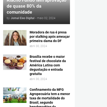
Riacho Fundo tem aprovação
de quase 80% da
comunidade
by
Jornal Eixo Digital
-
maio 02, 2024
Moradora de rua é presa
por stalking após ameaçar
primeira-dama do DF
abril 30, 2024
Brasília recebe o maior
festival de chocolate da
América Latina com
degustação e entrada
gratuita
abril 30, 2024
Confinamento da MFG
Agropecuária tem a menor
taxa de mortalidade do
Brasil, segundo
benchmarking da