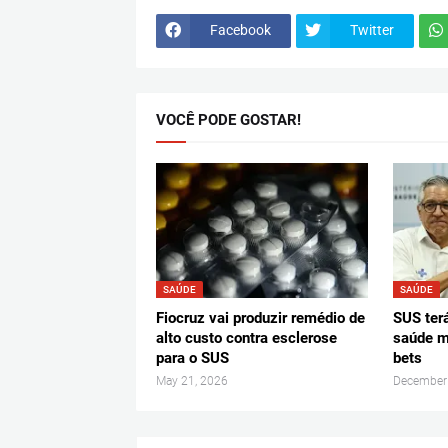
Facebook
Twitter
VOCÊ PODE GOSTAR!
SAÚDE
SAÚDE
Fiocruz vai produzir remédio de
SUS ter
alto custo contra esclerose
saúde m
para o SUS
bets
May 21, 2026
December