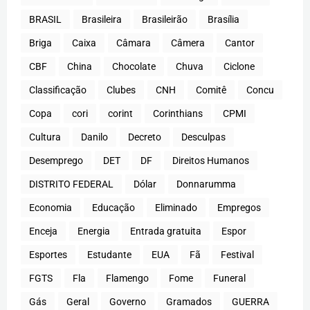
BRASIL
Brasileira
Brasileirão
Brasília
Briga
Caixa
Câmara
Câmera
Cantor
CBF
China
Chocolate
Chuva
Ciclone
Classificação
Clubes
CNH
Comitê
Concu
Copa
cori
corint
Corinthians
CPMI
Cultura
Danilo
Decreto
Desculpas
Desemprego
DET
DF
Direitos Humanos
DISTRITO FEDERAL
Dólar
Donnarumma
Economia
Educação
Eliminado
Empregos
Enceja
Energia
Entrada gratuita
Espor
Esportes
Estudante
EUA
Fã
Festival
FGTS
Fla
Flamengo
Fome
Funeral
Gás
Geral
Governo
Gramados
GUERRA