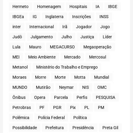
Hermeto
Homenagem
Hospitais
IA
IBGE
IBGEa
IG
Inglaterra
Inscrições
INSS
inter
Internacional
Irã
Jogador
Jogo
Judô
Julgamento
Julho
Justiça
Líder
Lula
Mauro
MEGACURSO
Megaoperação
MEI
Meio Ambiente
Mercado
Mercosul
Metanol
Ministério do Trabalho e Emprego
Moraes
Morre
Morte
Motta
Mundial
MUNDO
Mutirão
Neymar
NIS
OMC
Ônibus
Opera
Parcela
Perfis
PESQUISA
Petrobras
PF
PGR
Pix
PL
PM
Polêmica
Polícia Federal
Política
Possibilidade
Prefeitura
Presidência
Preta Gil