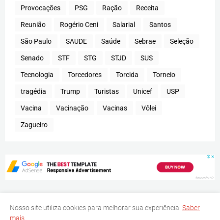
Provocações
PSG
Ração
Receita
Reunião
Rogério Ceni
Salarial
Santos
São Paulo
SAUDE
Saúde
Sebrae
Seleção
Senado
STF
STG
STJD
SUS
Tecnologia
Torcedores
Torcida
Torneio
tragédia
Trump
Turistas
Unicef
USP
Vacina
Vacinação
Vacinas
Vôlei
Zagueiro
Nosso site utiliza cookies para melhorar sua experiência.
Saber
mais