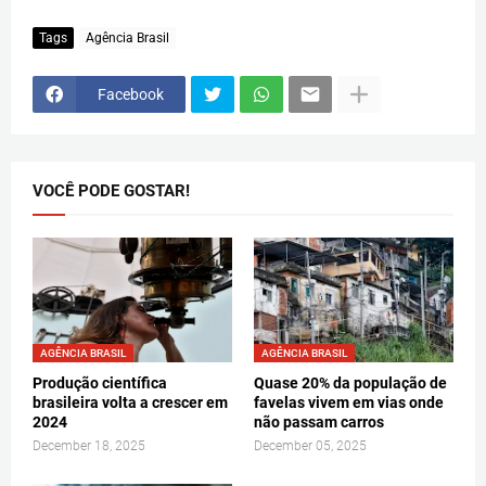
Tags
Agência Brasil
Facebook
VOCÊ PODE GOSTAR!
AGÊNCIA BRASIL
AGÊNCIA BRASIL
Produção científica
Quase 20% da população de
brasileira volta a crescer em
favelas vivem em vias onde
2024
não passam carros
December 18, 2025
December 05, 2025