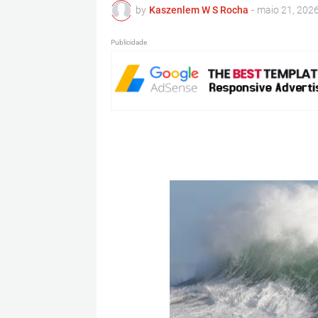
by
Kaszenlem W S Rocha
-
maio 21, 202
Publicidade