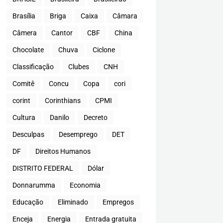
Brasília
Briga
Caixa
Câmara
Câmera
Cantor
CBF
China
Chocolate
Chuva
Ciclone
Classificação
Clubes
CNH
Comitê
Concu
Copa
cori
corint
Corinthians
CPMI
Cultura
Danilo
Decreto
Desculpas
Desemprego
DET
DF
Direitos Humanos
DISTRITO FEDERAL
Dólar
Donnarumma
Economia
Educação
Eliminado
Empregos
Enceja
Energia
Entrada gratuita