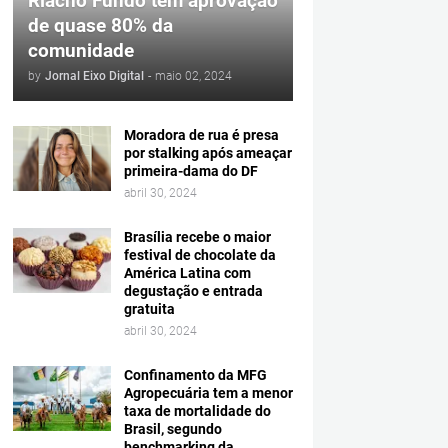
Riacho Fundo tem aprovação
de quase 80% da
comunidade
by
Jornal Eixo Digital
-
maio 02, 2024
Moradora de rua é presa
por stalking após ameaçar
primeira-dama do DF
abril 30, 2024
Brasília recebe o maior
festival de chocolate da
América Latina com
degustação e entrada
gratuita
abril 30, 2024
Confinamento da MFG
Agropecuária tem a menor
taxa de mortalidade do
Brasil, segundo
benchmarking da