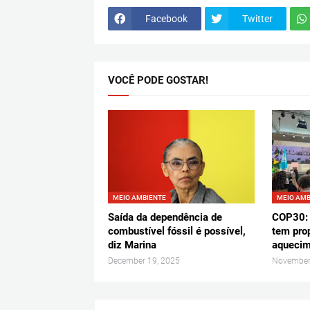
Facebook
Twitter
VOCÊ PODE GOSTAR!
MEIO AMBIENTE
MEIO AMB
Saída da dependência de
COP30: 
combustível fóssil é possível,
tem prop
diz Marina
aquecim
December 19, 2025
November