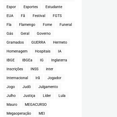
Espor
Esportes
Estudante
EUA
Fã
Festival
FGTS
Fla
Flamengo
Fome
Funeral
Gás
Geral
Governo
Gramados
GUERRA
Hermeto
Homenagem
Hospitais
IA
IBGE
IBGEa
IG
Inglaterra
Inscrições
INSS
inter
Internacional
Irã
Jogador
Jogo
Judô
Julgamento
Julho
Justiça
Líder
Lula
Mauro
MEGACURSO
Megaoperação
MEI