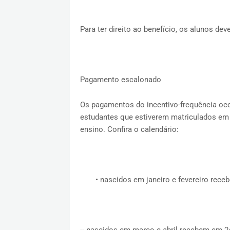
Para ter direito ao benefício, os alunos de
Pagamento escalonado
Os pagamentos do incentivo-frequência oc
estudantes que estiverem matriculados em 
ensino. Confira o calendário:
•
nascidos em janeiro e fevereiro rece
-- nascidos em março e abril recebem em 24