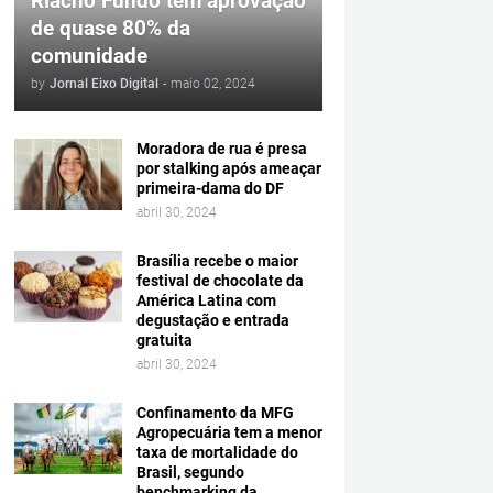
Riacho Fundo tem aprovação
de quase 80% da
comunidade
by
Jornal Eixo Digital
-
maio 02, 2024
Moradora de rua é presa
por stalking após ameaçar
primeira-dama do DF
abril 30, 2024
Brasília recebe o maior
festival de chocolate da
América Latina com
degustação e entrada
gratuita
abril 30, 2024
Confinamento da MFG
Agropecuária tem a menor
taxa de mortalidade do
Brasil, segundo
benchmarking da