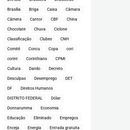
Brasília
Briga
Caixa
Câmara
Câmera
Cantor
CBF
China
Chocolate
Chuva
Ciclone
Classificação
Clubes
CNH
Comitê
Concu
Copa
cori
corint
Corinthians
CPMI
Cultura
Danilo
Decreto
Desculpas
Desemprego
DET
DF
Direitos Humanos
DISTRITO FEDERAL
Dólar
Donnarumma
Economia
Educação
Eliminado
Empregos
Enceja
Energia
Entrada gratuita