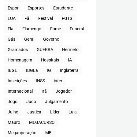
Espor
Esportes
Estudante
EUA
Fã
Festival
FGTS
Fla
Flamengo
Fome
Funeral
Gás
Geral
Governo
Gramados
GUERRA
Hermeto
Homenagem
Hospitais
IA
IBGE
IBGEa
IG
Inglaterra
Inscrições
INSS
inter
Internacional
Irã
Jogador
Jogo
Judô
Julgamento
Julho
Justiça
Líder
Lula
Mauro
MEGACURSO
Megaoperação
MEI