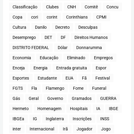
Classificação
Clubes
CNH
Comitê
Concu
Copa
cori
corint
Corinthians
CPMI
Cultura
Danilo
Decreto
Desculpas
Desemprego
DET
DF
Direitos Humanos
DISTRITO FEDERAL
Dólar
Donnarumma
Economia
Educação
Eliminado
Empregos
Enceja
Energia
Entrada gratuita
Espor
Esportes
Estudante
EUA
Fã
Festival
FGTS
Fla
Flamengo
Fome
Funeral
Gás
Geral
Governo
Gramados
GUERRA
Hermeto
Homenagem
Hospitais
IA
IBGE
IBGEa
IG
Inglaterra
Inscrições
INSS
inter
Internacional
Irã
Jogador
Jogo