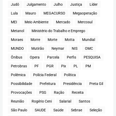
Judô
Julgamento
Julho
Justiça
Líder
Lula
Mauro
MEGACURSO
Megaoperação
MEI
Meio Ambiente
Mercado
Mercosul
Metanol
Ministério do Trabalho e Emprego
Moraes
Morre
Morte
Motta
Mundial
MUNDO
Mutirão
Neymar
NIS
OMC
Ônibus
Opera
Parcela
Perfis
PESQUISA
Petrobras
PF
PGR
Pix
PL
PM
Polêmica
Polícia Federal
Política
Possibilidade
Prefeitura
Presidência
Preta Gil
Provocações
PSG
Ração
Receita
Reunião
Rogério Ceni
Salarial
Santos
São Paulo
SAUDE
Saúde
Sebrae
Seleção