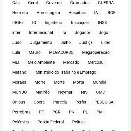
Gás
Geral
Governo
Gramados
GUERRA
Hermeto
Homenagem
Hospitais
IA
IBGE
IBGEa
IG
Inglaterra
Inscrições
INSS
inter
Internacional
Irã
Jogador
Jogo
Judô
Julgamento
Julho
Justiça
Líder
Lula
Mauro
MEGACURSO
Megaoperação
MEI
Meio Ambiente
Mercado
Mercosul
Metanol
Ministério do Trabalho e Emprego
Moraes
Morre
Morte
Motta
Mundial
MUNDO
Mutirão
Neymar
NIS
OMC
Ônibus
Opera
Parcela
Perfis
PESQUISA
Petrobras
PF
PGR
Pix
PL
PM
Polêmica
Polícia Federal
Política