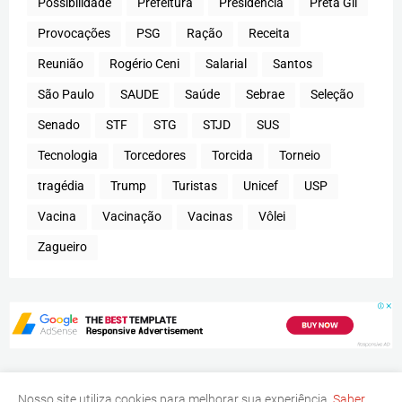
Possibilidade
Prefeitura
Presidência
Preta Gil
Provocações
PSG
Ração
Receita
Reunião
Rogério Ceni
Salarial
Santos
São Paulo
SAUDE
Saúde
Sebrae
Seleção
Senado
STF
STG
STJD
SUS
Tecnologia
Torcedores
Torcida
Torneio
tragédia
Trump
Turistas
Unicef
USP
Vacina
Vacinação
Vacinas
Vôlei
Zagueiro
Nosso site utiliza cookies para melhorar sua experiência.
Saber