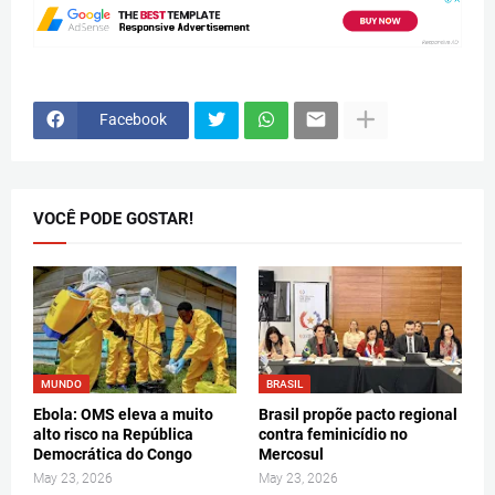
Facebook
VOCÊ PODE GOSTAR!
MUNDO
BRASIL
Ebola: OMS eleva a muito
Brasil propõe pacto regional
alto risco na República
contra feminicídio no
Democrática do Congo
Mercosul
May 23, 2026
May 23, 2026