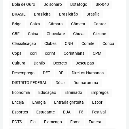
Bola de Ouro
Bolsonaro
Botafogo
BR-040
BRASIL
Brasileira
Brasileirão
Brasília
Briga
Caixa
Câmara
Câmera
Cantor
CBF
China
Chocolate
Chuva
Ciclone
Classificação
Clubes
CNH
Comitê
Concu
Copa
cori
corint
Corinthians
CPMI
Cultura
Danilo
Decreto
Desculpas
Desemprego
DET
DF
Direitos Humanos
DISTRITO FEDERAL
Dólar
Donnarumma
Economia
Educação
Eliminado
Empregos
Enceja
Energia
Entrada gratuita
Espor
Esportes
Estudante
EUA
Fã
Festival
FGTS
Fla
Flamengo
Fome
Funeral