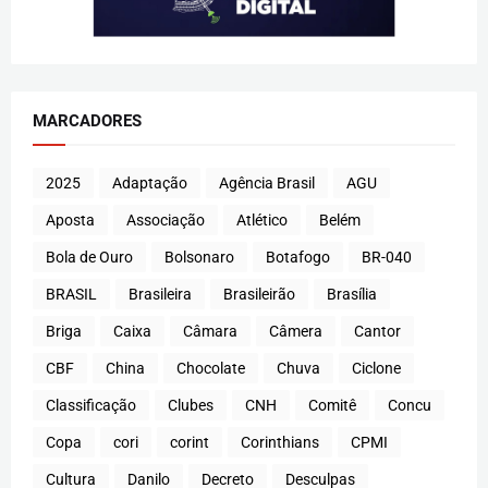
MARCADORES
2025
Adaptação
Agência Brasil
AGU
Aposta
Associação
Atlético
Belém
Bola de Ouro
Bolsonaro
Botafogo
BR-040
BRASIL
Brasileira
Brasileirão
Brasília
Briga
Caixa
Câmara
Câmera
Cantor
CBF
China
Chocolate
Chuva
Ciclone
Classificação
Clubes
CNH
Comitê
Concu
Copa
cori
corint
Corinthians
CPMI
Cultura
Danilo
Decreto
Desculpas