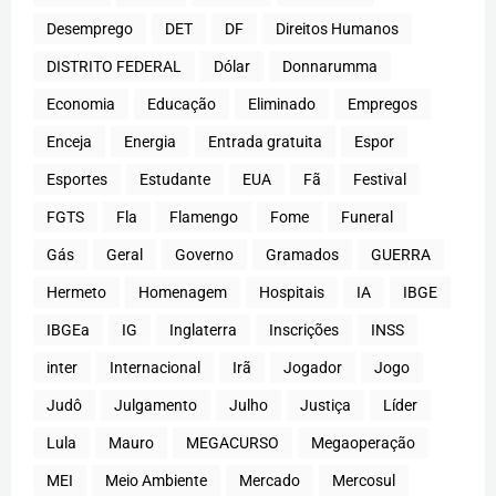
Desemprego
DET
DF
Direitos Humanos
DISTRITO FEDERAL
Dólar
Donnarumma
Economia
Educação
Eliminado
Empregos
Enceja
Energia
Entrada gratuita
Espor
Esportes
Estudante
EUA
Fã
Festival
FGTS
Fla
Flamengo
Fome
Funeral
Gás
Geral
Governo
Gramados
GUERRA
Hermeto
Homenagem
Hospitais
IA
IBGE
IBGEa
IG
Inglaterra
Inscrições
INSS
inter
Internacional
Irã
Jogador
Jogo
Judô
Julgamento
Julho
Justiça
Líder
Lula
Mauro
MEGACURSO
Megaoperação
MEI
Meio Ambiente
Mercado
Mercosul