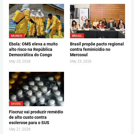
MUNDO
BRASIL
Ebola: OMS eleva a muito
Brasil propõe pacto regional
alto risco na República
contra feminicídio no
Democrática do Congo
Mercosul
May 23, 2026
May 23, 2026
SAÚDE
Fiocruz vai produzir remédio
de alto custo contra
esclerose para o SUS
May 21, 2026