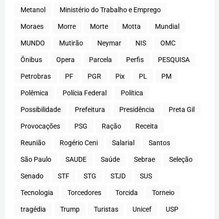
Metanol
Ministério do Trabalho e Emprego
Moraes
Morre
Morte
Motta
Mundial
MUNDO
Mutirão
Neymar
NIS
OMC
Ônibus
Opera
Parcela
Perfis
PESQUISA
Petrobras
PF
PGR
Pix
PL
PM
Polêmica
Polícia Federal
Política
Possibilidade
Prefeitura
Presidência
Preta Gil
Provocações
PSG
Ração
Receita
Reunião
Rogério Ceni
Salarial
Santos
São Paulo
SAUDE
Saúde
Sebrae
Seleção
Senado
STF
STG
STJD
SUS
Tecnologia
Torcedores
Torcida
Torneio
tragédia
Trump
Turistas
Unicef
USP