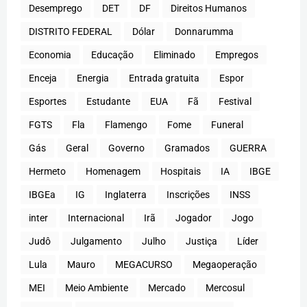
Desemprego
DET
DF
Direitos Humanos
DISTRITO FEDERAL
Dólar
Donnarumma
Economia
Educação
Eliminado
Empregos
Enceja
Energia
Entrada gratuita
Espor
Esportes
Estudante
EUA
Fã
Festival
FGTS
Fla
Flamengo
Fome
Funeral
Gás
Geral
Governo
Gramados
GUERRA
Hermeto
Homenagem
Hospitais
IA
IBGE
IBGEa
IG
Inglaterra
Inscrições
INSS
inter
Internacional
Irã
Jogador
Jogo
Judô
Julgamento
Julho
Justiça
Líder
Lula
Mauro
MEGACURSO
Megaoperação
MEI
Meio Ambiente
Mercado
Mercosul