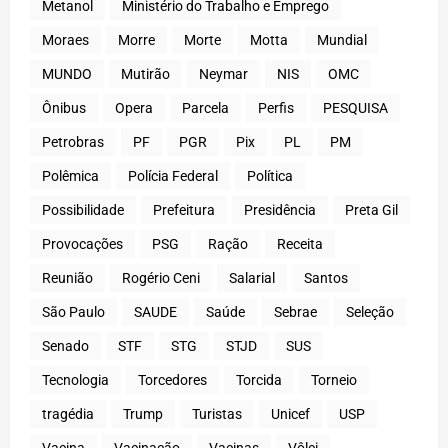
Metanol
Ministério do Trabalho e Emprego
Moraes
Morre
Morte
Motta
Mundial
MUNDO
Mutirão
Neymar
NIS
OMC
Ônibus
Opera
Parcela
Perfis
PESQUISA
Petrobras
PF
PGR
Pix
PL
PM
Polêmica
Polícia Federal
Política
Possibilidade
Prefeitura
Presidência
Preta Gil
Provocações
PSG
Ração
Receita
Reunião
Rogério Ceni
Salarial
Santos
São Paulo
SAUDE
Saúde
Sebrae
Seleção
Senado
STF
STG
STJD
SUS
Tecnologia
Torcedores
Torcida
Torneio
tragédia
Trump
Turistas
Unicef
USP
Vacina
Vacinação
Vacinas
Vôlei