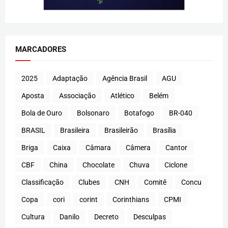
MARCADORES
2025
Adaptação
Agência Brasil
AGU
Aposta
Associação
Atlético
Belém
Bola de Ouro
Bolsonaro
Botafogo
BR-040
BRASIL
Brasileira
Brasileirão
Brasília
Briga
Caixa
Câmara
Câmera
Cantor
CBF
China
Chocolate
Chuva
Ciclone
Classificação
Clubes
CNH
Comitê
Concu
Copa
cori
corint
Corinthians
CPMI
Cultura
Danilo
Decreto
Desculpas