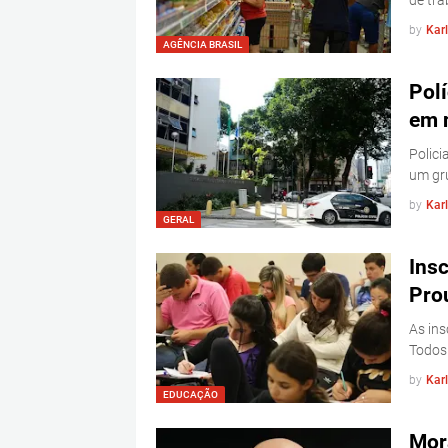
de tra
by
Kar
AGÊNCIA BRASIL
Polí
em 
Polici
um gr
by
Kar
GERAL
Insc
Pro
As ins
Todos
by
Kar
EDUCAÇÃO
Mor