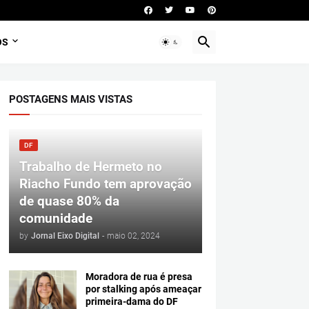
OS
POSTAGENS MAIS VISTAS
DF
Trabalho de Hermeto no
Riacho Fundo tem aprovação
de quase 80% da
comunidade
by
Jornal Eixo Digital
-
maio 02, 2024
Moradora de rua é presa
por stalking após ameaçar
primeira-dama do DF