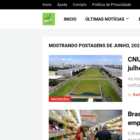
Inicio
Ajuda
Contato
Política de Privacidade
INICIO
ÚLTIMAS NOTÍCIAS
MOSTRANDO POSTAGENS DE JUNHO, 202
CNU
julh
As ins
Unifi
by
Kar
INSCRIÇÕES
Bras
emp
O Bras