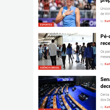
pre
Únicos
de Wi
by
Kar
ESPORTES
Pé-
rec
Os par
meses
by
Kar
AGÊNCIA BRASIL
Sen
dec
Cerca
dos De
by
Kar