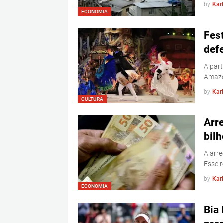
by
Kar
ECONOMIA
Fest
defe
A part
Amazo
by
Kar
CULTURA
Arr
bilh
A arre
Esse r
by
Kar
ECONOMIA
Bia