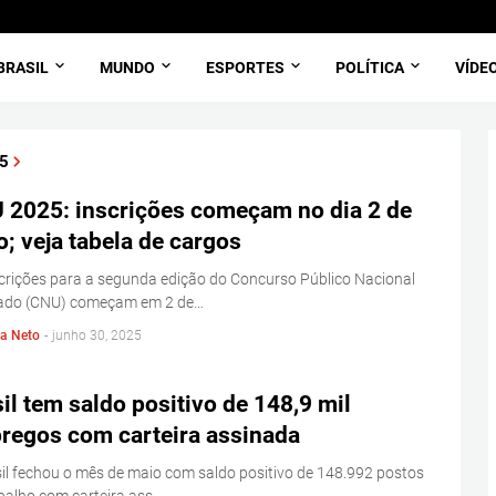
BRASIL
MUNDO
ESPORTES
POLÍTICA
VÍDE
5
 2025: inscrições começam no dia 2 de
o; veja tabela de cargos
crições para a segunda edição do Concurso Público Nacional
cado (CNU) começam em 2 de…
la Neto
-
junho 30, 2025
il tem saldo positivo de 148,9 mil
regos com carteira assinada
il fechou o mês de maio com saldo positivo de 148.992 postos