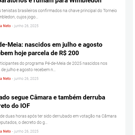
paratórios e rumam para Wimbledon
 tenistas brasileiros confirmados na chave principal do Torneio
mbledon, cujos jogo…
la Neto
-
junho 26, 2025
de-Meia: nascidos em julho e agosto
ebem hoje parcela de R$ 200
ticipantes do programa Pé-de-Meia de 2025 nascidos nos
 de julho e agosto recebem n…
la Neto
-
junho 26, 2025
ado segue Câmara e também derruba
reto do IOF
 de duas horas após ter sido derrubado em votação na Câmara
putados, o decreto do g…
la Neto
-
junho 26, 2025