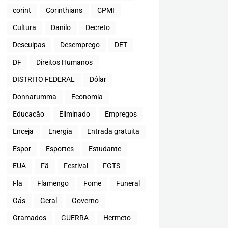
corint
Corinthians
CPMI
Cultura
Danilo
Decreto
Desculpas
Desemprego
DET
DF
Direitos Humanos
DISTRITO FEDERAL
Dólar
Donnarumma
Economia
Educação
Eliminado
Empregos
Enceja
Energia
Entrada gratuita
Espor
Esportes
Estudante
EUA
Fã
Festival
FGTS
Fla
Flamengo
Fome
Funeral
Gás
Geral
Governo
Gramados
GUERRA
Hermeto