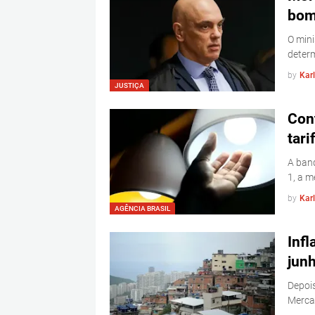
bom
O mini
determ
by
Kar
JUSTIÇA
Con
tari
A band
1, a 
by
Kar
AGÊNCIA BRASIL
Inf
jun
Depois
Merca