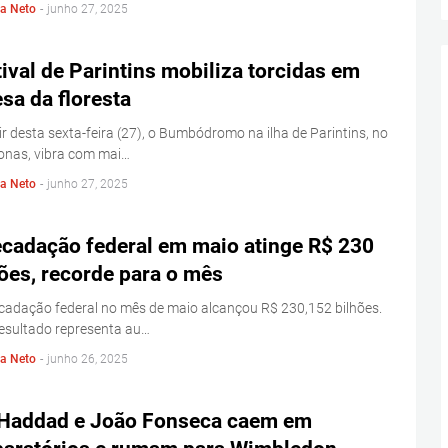
la Neto
-
junho 27, 2025
ival de Parintins mobiliza torcidas em
sa da floresta
ir desta sexta-feira (27), o Bumbódromo na ilha de Parintins, no
nas, vibra com mai…
la Neto
-
junho 27, 2025
ecadação federal em maio atinge R$ 230
ões, recorde para o mês
cadação federal no mês de maio alcançou R$ 230,152 bilhões.
esultado representa au…
la Neto
-
junho 26, 2025
 Haddad e João Fonseca caem em