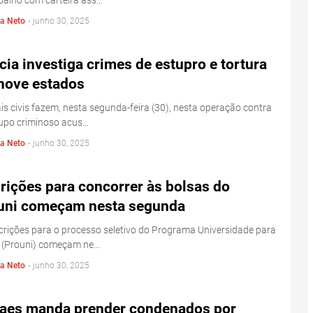
balho com carteira ass…
la Neto
-
junho 30, 2025
cia investiga crimes de estupro e tortura
nove estados
ais civis fazem, nesta segunda-feira (30), nesta operação contra
upo criminoso acus…
la Neto
-
junho 30, 2025
rições para concorrer às bolsas do
uni começam nesta segunda
crições para o processo seletivo do Programa Universidade para
 (Prouni) começam ne…
la Neto
-
junho 30, 2025
aes manda prender condenados por