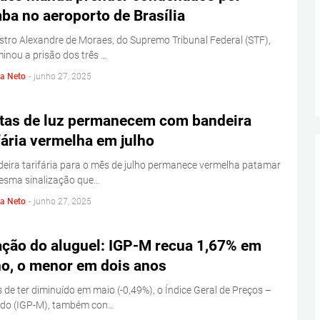
ba no aeroporto de Brasília
stro Alexandre de Moraes, do Supremo Tribunal Federal (STF),
inou a prisão dos três …
la Neto
-
junho 27, 2025
tas de luz permanecem com bandeira
fária vermelha em julho
eira tarifária para o mês de julho permanece vermelha patamar
mesma sinalização que…
la Neto
-
junho 27, 2025
lação do aluguel: IGP-M recua 1,67% em
ho, o menor em dois anos
 de ter diminuído em maio (-0,49%), o Índice Geral de Preços –
do (IGP-M), também con…