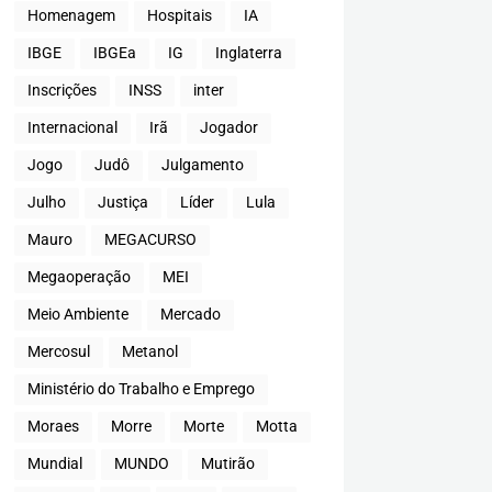
Homenagem
Hospitais
IA
IBGE
IBGEa
IG
Inglaterra
Inscrições
INSS
inter
Internacional
Irã
Jogador
Jogo
Judô
Julgamento
Julho
Justiça
Líder
Lula
Mauro
MEGACURSO
Megaoperação
MEI
Meio Ambiente
Mercado
Mercosul
Metanol
Ministério do Trabalho e Emprego
Moraes
Morre
Morte
Motta
Mundial
MUNDO
Mutirão