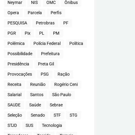
Neymar
NIS
OMC
Ônibus
Opera
Parcela
Perfis
PESQUISA
Petrobras
PF
PGR
Pix
PL
PM
Polêmica
Polícia Federal
Política
Possibilidade
Prefeitura
Presidência
Preta Gil
Provocações
PSG
Ração
Receita
Reunião
Rogério Ceni
Salarial
Santos
São Paulo
SAUDE
Saúde
Sebrae
Seleção
Senado
STF
STG
STJD
SUS
Tecnologia