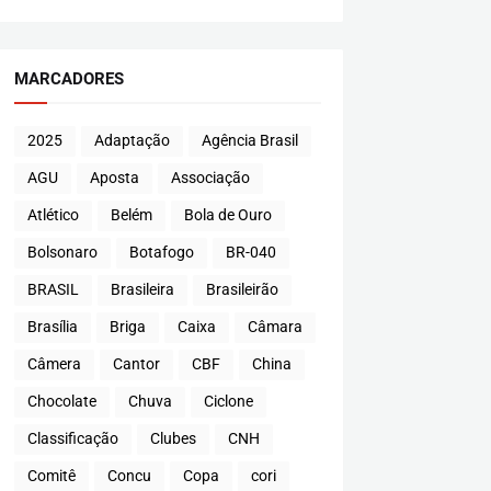
MARCADORES
2025
Adaptação
Agência Brasil
AGU
Aposta
Associação
Atlético
Belém
Bola de Ouro
Bolsonaro
Botafogo
BR-040
BRASIL
Brasileira
Brasileirão
Brasília
Briga
Caixa
Câmara
Câmera
Cantor
CBF
China
Chocolate
Chuva
Ciclone
Classificação
Clubes
CNH
Comitê
Concu
Copa
cori